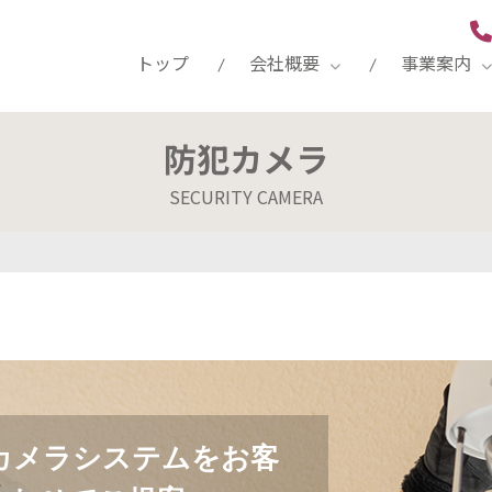
トップ
会社概要
事業案内
防犯カメラ
送設備工事
物像
ご挨拶
防犯カメラ
新卒募集要項
SECURITY CAMERA
・有資格者
サイネージ事業
タビュー
レキオスグループの一員として
お片付けサービス
カメラシステムをお客