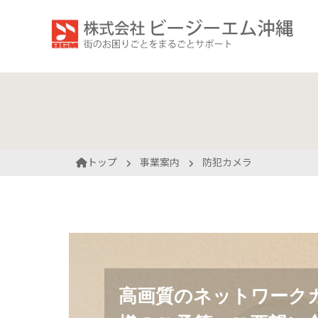
企業情報
音響・放
求める人
会社概要
事業案内
採用情報
認定資格
デジタル
社員イン
トップ
事業案内
防犯カメラ
高画質のネットワーク