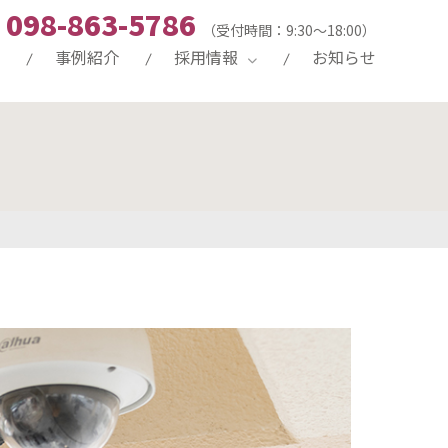
098-863-5786
（受付時間：9:30～18:00）
事例紹介
採用情報
お知らせ
創業49年の歴史（沿革）
イベント事業
中途募集要項
ビージエム沖縄の強み