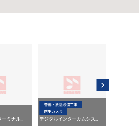
音響・放送設備工事
防犯カメラ
防犯カメラ
ーミナル...
デジタルインターカムシス...
那覇空港税関