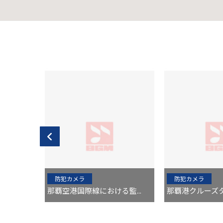
防犯カメラ
防犯カメラ
監...
那覇空港国際線における監...
那覇港クルーズタ