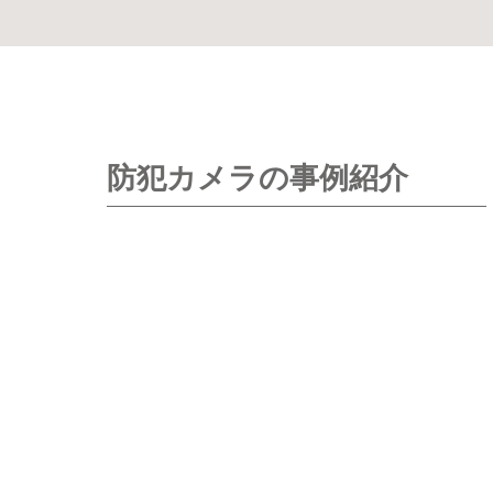
防犯カメラの事例紹介
防犯カメラ
防犯カメラ
.
空港監視カメラシステム ...
那覇空港国際線における